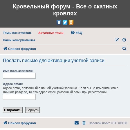
Кровельный форум - Все о скатных
кровлях
Темы без ответов
Активные темы
FAQ
Наши консультанты
П
Список форумов
о
Послать письмо для активации учётной записи
и
с
Имя пользователя:
к
Адрес email:
Адрес email, связанный с вашей учётной записью. Если вы не изменили его в
Личном разделе, то это адрес email, указанный вами при регистрации.
Список форумов
Часовой пояс:
UTC+03:00