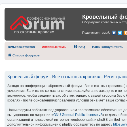
Кровельный фор
Обсуждение кровельных матер
Поделиться темой:
Темы без ответов
Активные темы
FAQ
Наши консультанты
Список форумов
Кровельный форум - Все о скатных кровлях - Регистрац
Заходя на конференцию «Кровельный форум - Все о скатных кровлях» (в 
условиями. Если вы не согласны с ними, пожалуйста, не заходите и не 
возможное, чтобы уведомить вас об этом, однако с вашей стороны было
кровлях» после обновления/исправления условий означает ваше согласи
Наши форумы работают под управлением программного обеспечения для
выпущенного по лицензии «
GNU General Public License v2
» (в дальнейш
организацией и поддержкой интернет-конференций, и phpBB Limited не н
дополнительной информацией о phpBB обращайтесь по адресу
https://