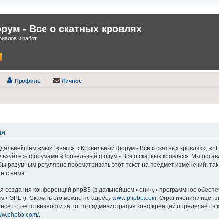
ум - Все о скатных кровлях
иалов и работ
Профиль
Личное
ия
дальнейшем «мы», «наш», «Кровельный форум - Все о скатных кровлях», «https
пользуйтесь форумами «Кровельный форум - Все о скатных кровлях». Мы остав
 бы разумным регулярно просматривать этот текст на предмет изменений, та
е с ними.
 создания конференций phpBB (в дальнейшем «они», «программное обеспече
ем «GPL»). Скачать его можно по адресу
www.phpbb.com
. Ограничения лиценз
есёт ответственности за то, что администрация конференций определяет в к
www.phpbb.com/
.