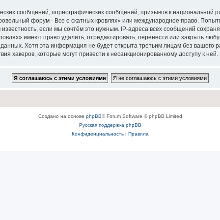
еских сообщений, порнографических сообщений, призывов к национальной р
Кровельный форум - Все о скатных кровлях» или международное право. Попы
 известность, если мы сочтём это нужным. IP-адреса всех сообщений сохран
ровлях» имеют право удалить, отредактировать, перенести или закрыть любу
е данных. Хотя эта информация не будет открыта третьим лицам без вашего
твия хакеров, которые могут привести к несанкционированному доступу к ней.
Создано на основе
phpBB
® Forum Software © phpBB Limited
Русская поддержка phpBB
Конфиденциальность
|
Правила