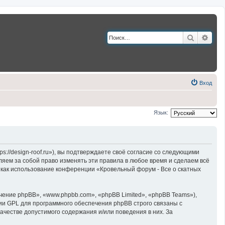
Поиск
Расш
Вход
Язык:
://design-roof.ru»), вы подтверждаете своё согласие со следующими
ляем за собой право изменять эти правила в любое время и сделаем всё
к как использование конференции «Кровельный форум - Все о скатных
ние phpBB», «www.phpbb.com», «phpBB Limited», «phpBB Teams»),
ии GPL для программного обеспечения phpBB строго связаны с
ачестве допустимого содержания и/или поведения в них. За