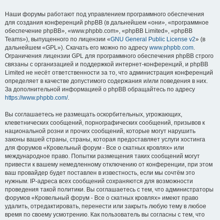
Наши форумы работают под управлением программного обеспечения
для создания конференций phpBB (в дальнейшем «они», «программное
обеспечение phpBB», «www.phpbb.com», «phpBB Limited», «phpBB
Teams»), выпущенного по лицензии «
GNU General Public License v2
» (в
дальнейшем «GPL»). Скачать его можно по адресу
www.phpbb.com
.
Ограничения лицензии GPL для программного обеспечения phpBB строго
связаны с организацией и поддержкой интернет-конференций, и phpBB
Limited не несёт ответственности за то, что администрация конференций
определяет в качестве допустимого содержания и/или поведения в них.
За дополнительной информацией о phpBB обращайтесь по адресу
https://www.phpbb.com/
.
Вы соглашаетесь не размещать оскорбительных, угрожающих,
клеветнических сообщений, порнографических сообщений, призывов к
национальной розни и прочих сообщений, которые могут нарушить
законы вашей страны, страны, которая предоставляет услуги хостинга
для форумов «Кровельный форум - Все о скатных кровлях» или
международное право. Попытки размещения таких сообщений могут
привести к вашему немедленному отключению от конференции, при этом
ваш провайдер будет поставлен в известность, если мы сочтём это
нужным. IP-адреса всех сообщений сохраняются для возможности
проведения такой политики. Вы соглашаетесь с тем, что администраторы
форумов «Кровельный форум - Все о скатных кровлях» имеют право
удалить, отредактировать, перенести или закрыть любую тему в любое
время по своему усмотрению. Как пользователь вы согласны с тем, что