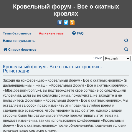
Кровельный форум - Все о скатных
кровлях
Темы без ответов
Активные темы
FAQ
Наши консультанты
П
Список форумов
о
Язык:
и
Кровельный форум - Все о скатных кровлях -
Регистрация
с
к
Заходя на конференцию «Кровельный форум - Все о скатных кровлях» (в
дальнейшем «мы», «наш», «Кровельный форум - Все о скатных кровлях»,
«https://design-roof.ru»), вы подтверждаете своё согласие со следующими
условиями. Если вы не согласны с ними, пожалуйста, не заходите и не
пользуйтесь форумами «Кровельный форум - Все о скатных кровлях». Мы
оставляем за собой право изменять эти правила в любое время и
сделаем всё возможное, чтобы уведомить вас об этом, однако с вашей
стороны было бы разумным регулярно просматривать этот текст на
предмет изменений, так как использование конференции «Кровельный
форум - Все о скатных кровлях» после обновления/исправления условий
означает ваше согласие с ними.