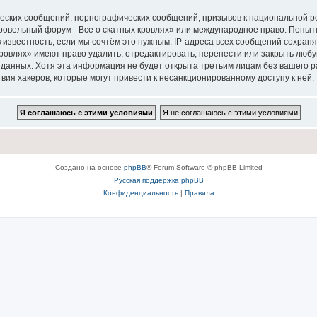
еских сообщений, порнографических сообщений, призывов к национальной р
Кровельный форум - Все о скатных кровлях» или международное право. Попы
 известность, если мы сочтём это нужным. IP-адреса всех сообщений сохран
ровлях» имеют право удалить, отредактировать, перенести или закрыть любу
е данных. Хотя эта информация не будет открыта третьим лицам без вашего
твия хакеров, которые могут привести к несанкционированному доступу к ней.
Создано на основе
phpBB
® Forum Software © phpBB Limited
Русская поддержка phpBB
Конфиденциальность
|
Правила