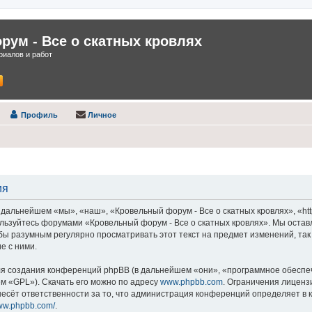
ум - Все о скатных кровлях
иалов и работ
Профиль
Личное
ия
дальнейшем «мы», «наш», «Кровельный форум - Все о скатных кровлях», «https
пользуйтесь форумами «Кровельный форум - Все о скатных кровлях». Мы остав
 бы разумным регулярно просматривать этот текст на предмет изменений, та
е с ними.
 создания конференций phpBB (в дальнейшем «они», «программное обеспече
ем «GPL»). Скачать его можно по адресу
www.phpbb.com
. Ограничения лиценз
есёт ответственности за то, что администрация конференций определяет в к
www.phpbb.com/
.