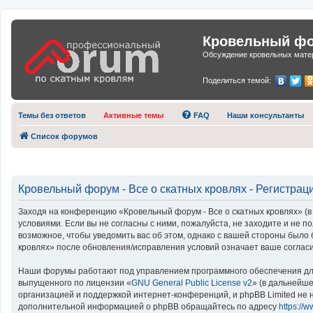
Кровельный фор
Обсуждение кровельных матер
Поделиться темой:
Темы без ответов
Активные темы
FAQ
Наши консультанты
Список форумов
Кровельный форум - Все о скатных кровлях - Регистрац
Заходя на конференцию «Кровельный форум - Все о скатных кровлях» (в 
условиями. Если вы не согласны с ними, пожалуйста, не заходите и не 
возможное, чтобы уведомить вас об этом, однако с вашей стороны было
кровлях» после обновления/исправления условий означает ваше согласи
Наши форумы работают под управлением программного обеспечения для
выпущенного по лицензии «
GNU General Public License v2
» (в дальнейш
организацией и поддержкой интернет-конференций, и phpBB Limited не н
дополнительной информацией о phpBB обращайтесь по адресу
https://