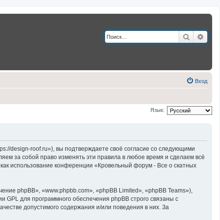
Поиск
Расш
Вход
Язык:
://design-roof.ru»), вы подтверждаете своё согласие со следующими
ляем за собой право изменять эти правила в любое время и сделаем всё
к как использование конференции «Кровельный форум - Все о скатных
ние phpBB», «www.phpbb.com», «phpBB Limited», «phpBB Teams»),
ии GPL для программного обеспечения phpBB строго связаны с
ачестве допустимого содержания и/или поведения в них. За