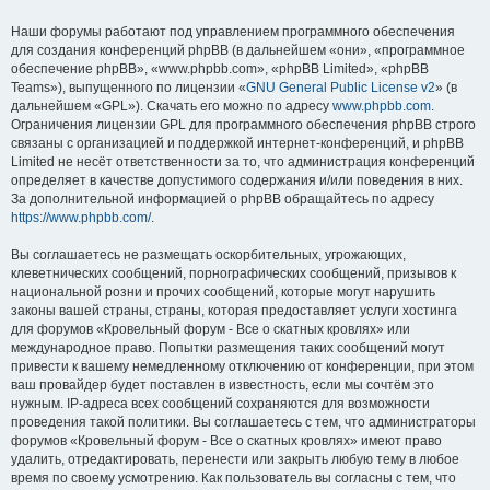
Наши форумы работают под управлением программного обеспечения
для создания конференций phpBB (в дальнейшем «они», «программное
обеспечение phpBB», «www.phpbb.com», «phpBB Limited», «phpBB
Teams»), выпущенного по лицензии «
GNU General Public License v2
» (в
дальнейшем «GPL»). Скачать его можно по адресу
www.phpbb.com
.
Ограничения лицензии GPL для программного обеспечения phpBB строго
связаны с организацией и поддержкой интернет-конференций, и phpBB
Limited не несёт ответственности за то, что администрация конференций
определяет в качестве допустимого содержания и/или поведения в них.
За дополнительной информацией о phpBB обращайтесь по адресу
https://www.phpbb.com/
.
Вы соглашаетесь не размещать оскорбительных, угрожающих,
клеветнических сообщений, порнографических сообщений, призывов к
национальной розни и прочих сообщений, которые могут нарушить
законы вашей страны, страны, которая предоставляет услуги хостинга
для форумов «Кровельный форум - Все о скатных кровлях» или
международное право. Попытки размещения таких сообщений могут
привести к вашему немедленному отключению от конференции, при этом
ваш провайдер будет поставлен в известность, если мы сочтём это
нужным. IP-адреса всех сообщений сохраняются для возможности
проведения такой политики. Вы соглашаетесь с тем, что администраторы
форумов «Кровельный форум - Все о скатных кровлях» имеют право
удалить, отредактировать, перенести или закрыть любую тему в любое
время по своему усмотрению. Как пользователь вы согласны с тем, что