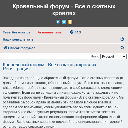
Кровельный форум - Все о скатных
кровлях
Темы без ответов
Активные темы
FAQ
Наши консультанты
П
Список форумов
о
Язык:
и
Кровельный форум - Все о скатных кровлях -
Регистрация
с
к
Заходя на конференцию «Кровельный форум - Все о скатных кровлях» (в
дальнейшем «мы», «наш», «Кровельный форум - Все о скатных кровлях»,
«https://design-roof.ru»), вы подтверждаете своё согласие со следующими
условиями. Если вы не согласны с ними, пожалуйста, не заходите и не
пользуйтесь форумами «Кровельный форум - Все о скатных кровлях». Мы
оставляем за собой право изменять эти правила в любое время и
сделаем всё возможное, чтобы уведомить вас об этом, однако с вашей
стороны было бы разумным регулярно просматривать этот текст на
предмет изменений, так как использование конференции «Кровельный
форум - Все о скатных кровлях» после обновления/исправления условий
означает ваше согласие с ними.