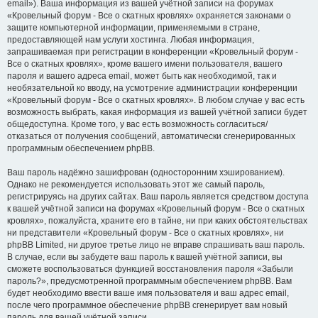
email»). Ваша информация из вашей учётной записи на форумах
«Кровельный форум - Все о скатных кровлях» охраняется законами о
защите компьютерной информации, применяемыми в стране,
предоставляющей нам услуги хостинга. Любая информация,
запрашиваемая при регистрации в конференции «Кровельный форум -
Все о скатных кровлях», кроме вашего имени пользователя, вашего
пароля и вашего адреса email, может быть как необходимой, так и
необязательной ко вводу, на усмотрение администрации конференции
«Кровельный форум - Все о скатных кровлях». В любом случае у вас есть
возможность выбрать, какая информация из вашей учётной записи будет
общедоступна. Кроме того, у вас есть возможность согласиться/
отказаться от получения сообщений, автоматически сгенерированных
программным обеспечением phpBB.
Ваш пароль надёжно зашифрован (односторонним хэшированием).
Однако не рекомендуется использовать этот же самый пароль,
регистрируясь на других сайтах. Ваш пароль является средством доступа
к вашей учётной записи на форумах «Кровельный форум - Все о скатных
кровлях», пожалуйста, храните его в тайне, ни при каких обстоятельствах
ни представители «Кровельный форум - Все о скатных кровлях», ни
phpBB Limited, ни другое третье лицо не вправе спрашивать ваш пароль.
В случае, если вы забудете ваш пароль к вашей учётной записи, вы
сможете воспользоваться функцией восстановления пароля «Забыли
пароль?», предусмотренной программным обеспечением phpBB. Вам
будет необходимо ввести ваше имя пользователя и ваш адрес email,
после чего программное обеспечение phpBB сгенерирует вам новый
пароль для вашей учётной записи.