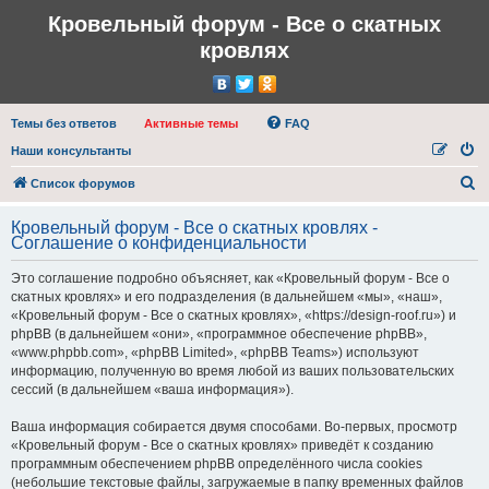
Кровельный форум - Все о скатных
кровлях
Темы без ответов
Активные темы
FAQ
Наши консультанты
П
Список форумов
о
Кровельный форум - Все о скатных кровлях -
и
Соглашение о конфиденциальности
с
Это соглашение подробно объясняет, как «Кровельный форум - Все о
к
скатных кровлях» и его подразделения (в дальнейшем «мы», «наш»,
«Кровельный форум - Все о скатных кровлях», «https://design-roof.ru») и
phpBB (в дальнейшем «они», «программное обеспечение phpBB»,
«www.phpbb.com», «phpBB Limited», «phpBB Teams») используют
информацию, полученную во время любой из ваших пользовательских
сессий (в дальнейшем «ваша информация»).
Ваша информация собирается двумя способами. Во-первых, просмотр
«Кровельный форум - Все о скатных кровлях» приведёт к созданию
программным обеспечением phpBB определённого числа cookies
(небольшие текстовые файлы, загружаемые в папку временных файлов