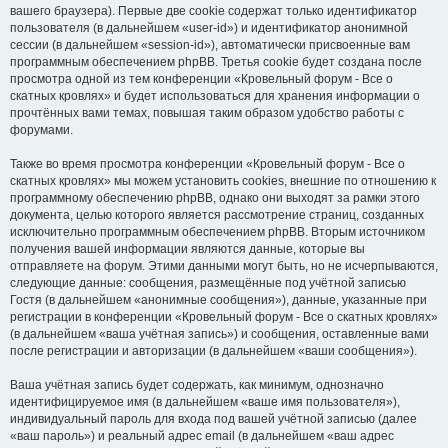
вашего браузера). Первые две cookie содержат только идентификатор
пользователя (в дальнейшем «user-id») и идентификатор анонимной
сессии (в дальнейшем «session-id»), автоматически присвоенные вам
программным обеспечением phpBB. Третья cookie будет создана после
просмотра одной из тем конференции «Кровельный форум - Все о
скатных кровлях» и будет использоваться для хранения информации о
прочтённых вами темах, повышая таким образом удобство работы с
форумами.
Также во время просмотра конференции «Кровельный форум - Все о
скатных кровлях» мы можем установить cookies, внешние по отношению к
программному обеспечению phpBB, однако они выходят за рамки этого
документа, целью которого является рассмотрение страниц, созданных
исключительно программным обеспечением phpBB. Вторым источником
получения вашей информации являются данные, которые вы
отправляете на форум. Этими данными могут быть, но не исчерпываются,
следующие данные: сообщения, размещённые под учётной записью
Гостя (в дальнейшем «анонимные сообщения»), данные, указанные при
регистрации в конференции «Кровельный форум - Все о скатных кровлях»
(в дальнейшем «ваша учётная запись») и сообщения, оставленные вами
после регистрации и авторизации (в дальнейшем «ваши сообщения»).
Ваша учётная запись будет содержать, как минимум, однозначно
идентифицируемое имя (в дальнейшем «ваше имя пользователя»),
индивидуальный пароль для входа под вашей учётной записью (далее
«ваш пароль») и реальный адрес email (в дальнейшем «ваш адрес