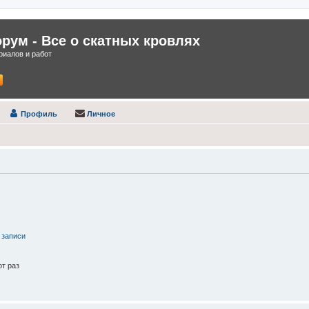
ум - Все о скатных кровлях
иалов и работ
Профиль
Личное
 записи
т раз