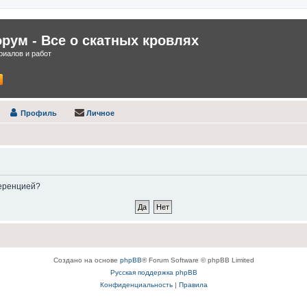
ум - Все о скатных кровлях
иалов и работ
Профиль
Личное
ференцией?
Создано на основе
phpBB
® Forum Software © phpBB Limited
Русская поддержка phpBB
Конфиденциальность
|
Правила