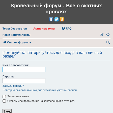
Кровельный форум - Все о скатных
кровлях
Темы без ответов
Активные темы
FAQ
Наши консультанты
П
Список форумов
о
Пожалуйста, авторизуйтесь для входа в ваш личный
и
раздел.
с
Имя пользователя:
к
Пароль:
Забыли пароль?
Повторно выслать письмо для активации учётной записи
Запомнить меня
Скрыть моё пребывание на конференции в этот раз