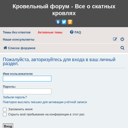
Кровельный форум - Все о скатных
кровлях
Темы без ответов
Активные темы
FAQ
Наши консультанты
П
Список форумов
о
Пожалуйста, авторизуйтесь для входа в ваш личный
и
раздел.
с
Имя пользователя:
к
Пароль:
Забыли пароль?
Повторно выслать письмо для активации учётной записи
Запомнить меня
Скрыть моё пребывание на конференции в этот раз