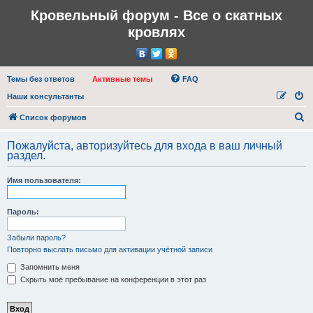
Кровельный форум - Все о скатных
кровлях
Темы без ответов
Активные темы
FAQ
Наши консультанты
П
Список форумов
о
Пожалуйста, авторизуйтесь для входа в ваш личный
и
раздел.
с
Имя пользователя:
к
Пароль:
Забыли пароль?
Повторно выслать письмо для активации учётной записи
Запомнить меня
Скрыть моё пребывание на конференции в этот раз