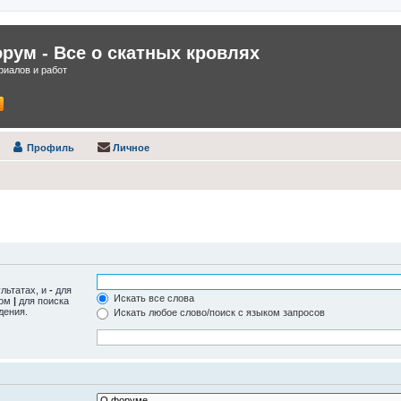
ум - Все о скатных кровлях
иалов и работ
Профиль
Личное
ультатах, и
-
для
Искать все слова
лом
|
для поиска
дения.
Искать любое слово/поиск с языком запросов