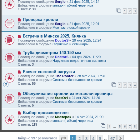
о
о
Последнее сообщение
Sergio
«
21 фев 2025, 14:14
и
в
б
Добавлено в форуме
мягкая (гибкая) черепица
е
о
щ
Ответы:
30
1
2
3
е
е
с
н
Н
Проверка кровли
о
и
о
о
е
Последнее сообщение
Sergio
«
21 фев 2025, 12:01
в
б
Добавлено в форуме
Монтаж плоской кровли
о
щ
е
е
Н
Встреча в Минске 2025, Киянка
с
н
о
Последнее сообщение
DoctorS
«
29 янв 2025, 12:24
о
и
в
Добавлено в форуме
Обучение и семинары
о
е
о
б
е
Н
Труба диаметром 140-150 мм
щ
с
о
е
Последнее сообщение
DoctorS
«
04 дек 2024, 11:20
о
в
н
Добавлено в форуме
Наружные водосточные системы
о
о
и
Ответы:
3
б
е
е
щ
с
Н
Расчет снеговой нагрузки
е
о
о
Последнее сообщение
The Roofer
«
28 окт 2024, 17:31
н
о
в
Добавлено в форуме
Системы безопасности кровли
и
б
о
Ответы:
56
е
1
2
3
4
щ
е
е
с
Н
н
Обслуживание кровли из металлочерепицы
о
о
и
о
Последнее сообщение
StasOzl
«
24 окт 2024, 14:26
в
е
б
Добавлено в форуме
Системы безопасности кровли
о
щ
Ответы:
5
е
е
с
Н
н
Выбор производителя
о
о
и
Последнее сообщение
Мастерок
«
14 окт 2024, 21:00
о
в
е
Добавлено в форуме
мягкая (гибкая) черепица
б
о
Ответы:
119
1
5
6
7
8
щ
е
…
е
с
н
о
Страница
1
из
67
1
2
3
4
5
67
След.
и
Найдено 997 результатов
о
…