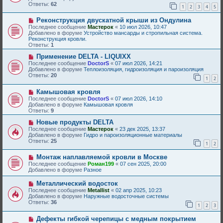
о
Ответы:
62
б
1
2
3
4
5
е
щ
с
е
Н
Реконструкция двускатной крыши из Ондулина
о
н
о
о
Последнее сообщение
Мастерок
«
10 июл 2026, 10:47
и
в
б
Добавлено в форуме
Устройство мансарды и стропильная система.
е
о
щ
Реконструкция кровли.
е
е
Ответы:
1
с
н
о
Н
и
Применение DELTA - LIQUIXX
о
о
е
Последнее сообщение
DoctorS
«
07 июл 2026, 14:21
б
в
Добавлено в форуме
Теплоизоляция, гидроизоляция и пароизоляция
щ
о
Ответы:
20
1
2
е
е
н
с
Н
и
Камышовая кровля
о
о
е
о
Последнее сообщение
DoctorS
«
07 июл 2026, 14:10
в
б
Добавлено в форуме
Камышовая кровля
о
щ
Ответы:
9
е
е
с
Н
н
Новые продукты DELTA
о
о
и
Последнее сообщение
Мастерок
«
23 дек 2025, 13:37
о
в
е
Добавлено в форуме
Гидро и пароизоляционные материалы
б
о
Ответы:
25
1
2
щ
е
е
с
Н
н
Монтаж наплавляемой кровли в Москве
о
о
и
о
Последнее сообщение
Роман199
«
07 сен 2025, 20:00
в
е
б
Добавлено в форуме
Разное
о
щ
е
е
Н
Металлический водосток
с
н
о
Последнее сообщение
Metallist
«
02 апр 2025, 10:23
о
и
в
Добавлено в форуме
Наружные водосточные системы
о
е
о
Ответы:
36
б
1
2
3
е
щ
с
е
Н
Дефекты гибкой черепицы с медным покрытием
о
н