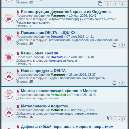
о
Ответы:
62
б
1
2
3
4
5
е
щ
с
е
Н
Реконструкция двускатной крыши из Ондулина
о
н
о
о
Последнее сообщение
Мастерок
«
10 июл 2026, 10:47
и
в
б
Добавлено в форуме
Устройство мансарды и стропильная система.
е
о
щ
Реконструкция кровли.
е
е
Ответы:
1
с
н
о
Н
и
Применение DELTA - LIQUIXX
о
о
е
Последнее сообщение
DoctorS
«
07 июл 2026, 14:21
б
в
Добавлено в форуме
Теплоизоляция, гидроизоляция и пароизоляция
щ
о
Ответы:
20
1
2
е
е
н
с
Н
и
Камышовая кровля
о
о
е
о
Последнее сообщение
DoctorS
«
07 июл 2026, 14:10
в
б
Добавлено в форуме
Камышовая кровля
о
щ
Ответы:
9
е
е
с
Н
н
Новые продукты DELTA
о
о
и
Последнее сообщение
Мастерок
«
23 дек 2025, 13:37
о
в
е
Добавлено в форуме
Гидро и пароизоляционные материалы
б
о
Ответы:
25
1
2
щ
е
е
с
Н
н
Монтаж наплавляемой кровли в Москве
о
о
и
о
Последнее сообщение
Роман199
«
07 сен 2025, 20:00
в
е
б
Добавлено в форуме
Разное
о
щ
е
е
Н
Металлический водосток
с
н
о
Последнее сообщение
Metallist
«
02 апр 2025, 10:23
о
и
в
Добавлено в форуме
Наружные водосточные системы
о
е
о
Ответы:
36
б
1
2
3
е
щ
с
е
Н
Дефекты гибкой черепицы с медным покрытием
о
н