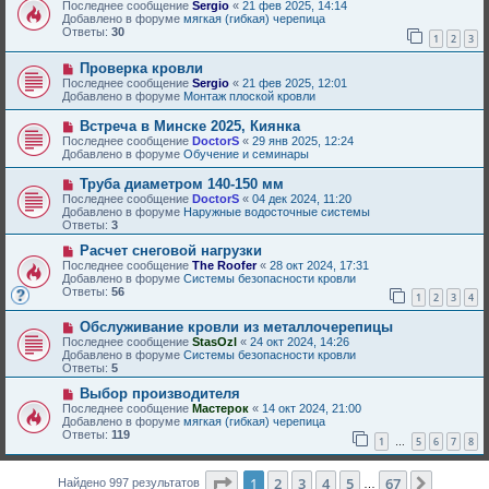
о
о
Последнее сообщение
Sergio
«
21 фев 2025, 14:14
и
в
б
Добавлено в форуме
мягкая (гибкая) черепица
е
о
щ
Ответы:
30
1
2
3
е
е
с
н
Н
Проверка кровли
о
и
о
о
е
Последнее сообщение
Sergio
«
21 фев 2025, 12:01
в
б
Добавлено в форуме
Монтаж плоской кровли
о
щ
е
е
Н
Встреча в Минске 2025, Киянка
с
н
о
Последнее сообщение
DoctorS
«
29 янв 2025, 12:24
о
и
в
Добавлено в форуме
Обучение и семинары
о
е
о
б
е
Н
Труба диаметром 140-150 мм
щ
с
о
е
Последнее сообщение
DoctorS
«
04 дек 2024, 11:20
о
в
н
Добавлено в форуме
Наружные водосточные системы
о
о
и
Ответы:
3
б
е
е
щ
с
Н
Расчет снеговой нагрузки
е
о
о
Последнее сообщение
The Roofer
«
28 окт 2024, 17:31
н
о
в
Добавлено в форуме
Системы безопасности кровли
и
б
о
Ответы:
56
е
1
2
3
4
щ
е
е
с
Н
н
Обслуживание кровли из металлочерепицы
о
о
и
о
Последнее сообщение
StasOzl
«
24 окт 2024, 14:26
в
е
б
Добавлено в форуме
Системы безопасности кровли
о
щ
Ответы:
5
е
е
с
Н
н
Выбор производителя
о
о
и
Последнее сообщение
Мастерок
«
14 окт 2024, 21:00
о
в
е
Добавлено в форуме
мягкая (гибкая) черепица
б
о
Ответы:
119
1
5
6
7
8
щ
е
…
е
с
н
о
Страница
1
из
67
1
2
3
4
5
67
След.
и
Найдено 997 результатов
о
…