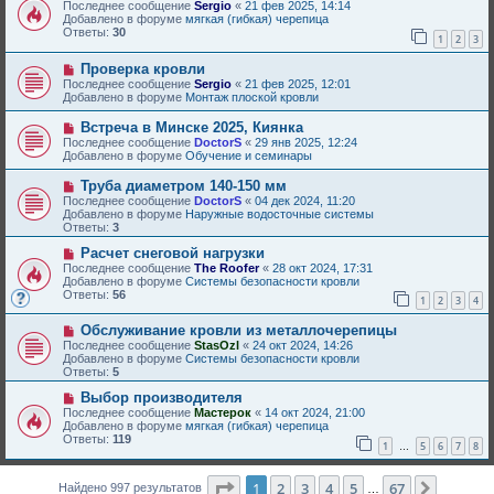
о
о
Последнее сообщение
Sergio
«
21 фев 2025, 14:14
и
в
б
Добавлено в форуме
мягкая (гибкая) черепица
е
о
щ
Ответы:
30
1
2
3
е
е
с
н
Н
Проверка кровли
о
и
о
о
е
Последнее сообщение
Sergio
«
21 фев 2025, 12:01
в
б
Добавлено в форуме
Монтаж плоской кровли
о
щ
е
е
Н
Встреча в Минске 2025, Киянка
с
н
о
Последнее сообщение
DoctorS
«
29 янв 2025, 12:24
о
и
в
Добавлено в форуме
Обучение и семинары
о
е
о
б
е
Н
Труба диаметром 140-150 мм
щ
с
о
е
Последнее сообщение
DoctorS
«
04 дек 2024, 11:20
о
в
н
Добавлено в форуме
Наружные водосточные системы
о
о
и
Ответы:
3
б
е
е
щ
с
Н
Расчет снеговой нагрузки
е
о
о
Последнее сообщение
The Roofer
«
28 окт 2024, 17:31
н
о
в
Добавлено в форуме
Системы безопасности кровли
и
б
о
Ответы:
56
е
1
2
3
4
щ
е
е
с
Н
н
Обслуживание кровли из металлочерепицы
о
о
и
о
Последнее сообщение
StasOzl
«
24 окт 2024, 14:26
в
е
б
Добавлено в форуме
Системы безопасности кровли
о
щ
Ответы:
5
е
е
с
Н
н
Выбор производителя
о
о
и
Последнее сообщение
Мастерок
«
14 окт 2024, 21:00
о
в
е
Добавлено в форуме
мягкая (гибкая) черепица
б
о
Ответы:
119
1
5
6
7
8
щ
е
…
е
с
н
о
Страница
1
из
67
1
2
3
4
5
67
След.
и
Найдено 997 результатов
о
…