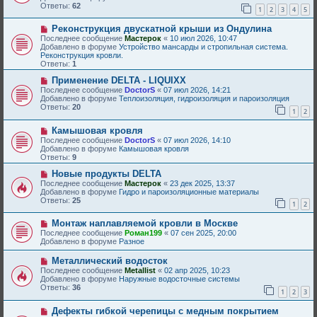
о
Ответы:
62
б
1
2
3
4
5
е
щ
с
е
Н
Реконструкция двускатной крыши из Ондулина
о
н
о
о
Последнее сообщение
Мастерок
«
10 июл 2026, 10:47
и
в
б
Добавлено в форуме
Устройство мансарды и стропильная система.
е
о
щ
Реконструкция кровли.
е
е
Ответы:
1
с
н
о
Н
и
Применение DELTA - LIQUIXX
о
о
е
Последнее сообщение
DoctorS
«
07 июл 2026, 14:21
б
в
Добавлено в форуме
Теплоизоляция, гидроизоляция и пароизоляция
щ
о
Ответы:
20
1
2
е
е
н
с
Н
и
Камышовая кровля
о
о
е
о
Последнее сообщение
DoctorS
«
07 июл 2026, 14:10
в
б
Добавлено в форуме
Камышовая кровля
о
щ
Ответы:
9
е
е
с
Н
н
Новые продукты DELTA
о
о
и
Последнее сообщение
Мастерок
«
23 дек 2025, 13:37
о
в
е
Добавлено в форуме
Гидро и пароизоляционные материалы
б
о
Ответы:
25
1
2
щ
е
е
с
Н
н
Монтаж наплавляемой кровли в Москве
о
о
и
о
Последнее сообщение
Роман199
«
07 сен 2025, 20:00
в
е
б
Добавлено в форуме
Разное
о
щ
е
е
Н
Металлический водосток
с
н
о
Последнее сообщение
Metallist
«
02 апр 2025, 10:23
о
и
в
Добавлено в форуме
Наружные водосточные системы
о
е
о
Ответы:
36
б
1
2
3
е
щ
с
е
Н
Дефекты гибкой черепицы с медным покрытием
о
н