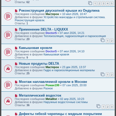
о
Ответы:
62
б
1
2
3
4
5
е
щ
с
е
Н
Реконструкция двускатной крыши из Ондулина
о
н
о
о
Последнее сообщение
Мастерок
«
10 июл 2026, 10:47
и
в
б
Добавлено в форуме
Устройство мансарды и стропильная система.
е
о
щ
Реконструкция кровли.
е
е
Ответы:
1
с
н
о
Н
и
Применение DELTA - LIQUIXX
о
о
е
Последнее сообщение
DoctorS
«
07 июл 2026, 14:21
б
в
Добавлено в форуме
Теплоизоляция, гидроизоляция и пароизоляция
щ
о
Ответы:
20
1
2
е
е
н
с
Н
и
Камышовая кровля
о
о
е
о
Последнее сообщение
DoctorS
«
07 июл 2026, 14:10
в
б
Добавлено в форуме
Камышовая кровля
о
щ
Ответы:
9
е
е
с
Н
н
Новые продукты DELTA
о
о
и
Последнее сообщение
Мастерок
«
23 дек 2025, 13:37
о
в
е
Добавлено в форуме
Гидро и пароизоляционные материалы
б
о
Ответы:
25
1
2
щ
е
е
с
Н
н
Монтаж наплавляемой кровли в Москве
о
о
и
о
Последнее сообщение
Роман199
«
07 сен 2025, 20:00
в
е
б
Добавлено в форуме
Разное
о
щ
е
е
Н
Металлический водосток
с
н
о
Последнее сообщение
Metallist
«
02 апр 2025, 10:23
о
и
в
Добавлено в форуме
Наружные водосточные системы
о
е
о
Ответы:
36
б
1
2
3
е
щ
с
е
Н
Дефекты гибкой черепицы с медным покрытием
о
н