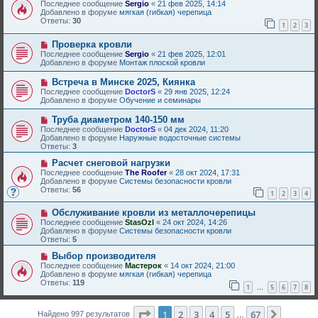
о
о
Последнее сообщение
Sergio
«
21 фев 2025, 14:14
и
в
б
Добавлено в форуме
мягкая (гибкая) черепица
е
о
щ
Ответы:
30
1
2
3
е
е
с
н
Н
Проверка кровли
о
и
о
о
е
Последнее сообщение
Sergio
«
21 фев 2025, 12:01
в
б
Добавлено в форуме
Монтаж плоской кровли
о
щ
е
е
Н
Встреча в Минске 2025, Киянка
с
н
о
Последнее сообщение
DoctorS
«
29 янв 2025, 12:24
о
и
в
Добавлено в форуме
Обучение и семинары
о
е
о
б
е
Н
Труба диаметром 140-150 мм
щ
с
о
е
Последнее сообщение
DoctorS
«
04 дек 2024, 11:20
о
в
н
Добавлено в форуме
Наружные водосточные системы
о
о
и
Ответы:
3
б
е
е
щ
с
Н
Расчет снеговой нагрузки
е
о
о
Последнее сообщение
The Roofer
«
28 окт 2024, 17:31
н
о
в
Добавлено в форуме
Системы безопасности кровли
и
б
о
Ответы:
56
е
1
2
3
4
щ
е
е
с
Н
н
Обслуживание кровли из металлочерепицы
о
о
и
о
Последнее сообщение
StasOzl
«
24 окт 2024, 14:26
в
е
б
Добавлено в форуме
Системы безопасности кровли
о
щ
Ответы:
5
е
е
с
Н
н
Выбор производителя
о
о
и
Последнее сообщение
Мастерок
«
14 окт 2024, 21:00
о
в
е
Добавлено в форуме
мягкая (гибкая) черепица
б
о
Ответы:
119
1
5
6
7
8
щ
е
…
е
с
н
о
Страница
1
из
67
1
2
3
4
5
67
След.
и
Найдено 997 результатов
о
…