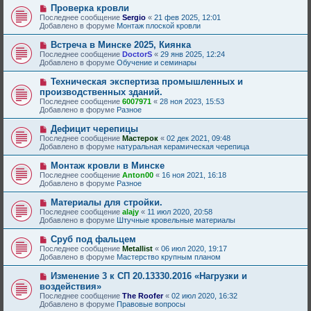
е
Н
Проверка кровли
щ
с
о
е
Последнее сообщение
Sergio
«
21 фев 2025, 12:01
о
в
н
Добавлено в форуме
Монтаж плоской кровли
о
о
и
б
е
е
Н
Встреча в Минске 2025, Киянка
щ
с
о
е
Последнее сообщение
DoctorS
«
29 янв 2025, 12:24
о
в
н
Добавлено в форуме
Обучение и семинары
о
о
и
б
е
е
Н
Техническая экспертиза промышленных и
щ
с
о
е
производственных зданий.
о
в
н
Последнее сообщение
о
6007971
«
28 ноя 2023, 15:53
о
и
Добавлено в форуме
б
Разное
е
е
щ
с
е
Н
Дефицит черепицы
о
н
о
Последнее сообщение
о
Мастерок
«
02 дек 2021, 09:48
и
в
Добавлено в форуме
б
натуральная керамическая черепица
е
о
щ
е
е
Н
Монтаж кровли в Минске
с
н
о
Последнее сообщение
Anton00
«
16 ноя 2021, 16:18
о
и
в
Добавлено в форуме
Разное
о
е
о
б
е
Н
Материалы для стройки.
щ
с
о
е
Последнее сообщение
alajy
«
11 июл 2020, 20:58
о
в
н
Добавлено в форуме
Штучные кровельные материалы
о
о
и
б
е
е
Н
Сруб под фальцем
щ
с
о
е
Последнее сообщение
Metallist
«
06 июл 2020, 19:17
о
в
н
Добавлено в форуме
Мастерство крупным планом
о
о
и
б
е
е
Н
Изменение 3 к СП 20.13330.2016 «Нагрузки и
щ
с
о
е
воздействия»
о
в
н
Последнее сообщение
о
The Roofer
«
02 июл 2020, 16:32
о
и
Добавлено в форуме
б
Правовые вопросы
е
е