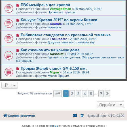
щ
с
е
Н
ПВХ мембрана для кровли
о
н
о
Последнее сообщение
о
vanyagodman
«
25 мар 2020, 10:42
и
в
Добавлено в форуме
б
Прочие материалы
е
о
щ
е
е
Н
Конкурс "Кровля 2019" по версии Киянки
с
н
о
Последнее сообщение
DoctorS
«
24 мар 2020, 17:40
о
и
в
Добавлено в форуме
Конкурсы
о
е
о
б
е
Н
Библиотека стандартов по кровельной тематике
щ
с
о
е
Последнее сообщение
The Roofer
«
29 янв 2020, 16:46
о
в
н
Добавлено в форуме
Документация по строительству
о
о
и
б
е
е
Н
Как сэкономить на крыше дома
щ
с
о
е
Последнее сообщение
Koshalot
«
15 дек 2019, 00:27
о
в
н
Добавлено в форуме
Где найти, кто сделает. Обсуждение цен на монтаж и
о
о
и
материалы
б
е
е
щ
с
Н
Продам Желоб станок GM-6,150 мм.
е
о
о
н
Последнее сообщение
Мурат
«
30 ноя 2019, 19:24
о
в
и
Добавлено в форуме
Куплю-Продам
б
о
е
щ
е
е
с
н
о
и
о
Страница
1
из
7
1
2
3
4
5
7
След.
Найдено 97 результатов
е
…
б
щ
е
Перейти
н
и
е
Список форумов
Часовой пояс:
UTC+03:00
Создано на основе
phpBB
® Forum Software © phpBB Limited