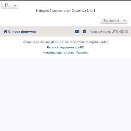
е
о
н
о
и
б
Найдено 2 результата • Страница
1
из
1
е
щ
е
Перейти
н
и
е
Список форумов
Часовой пояс:
UTC+03:00
Создано на основе
phpBB
® Forum Software © phpBB Limited
Русская поддержка phpBB
Конфиденциальность
|
Правила