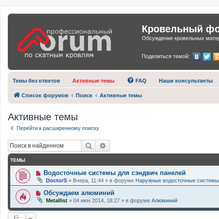
Кровельный фор
Обсуждение кровельных матер
Поделиться темой:
Темы без ответов
Активные темы
FAQ
Наши консультанты
Список форумов
Поиск
Активные темы
Активные темы
Перейти к расширенному поиску
Поиск
Расширенный поиск
ТЕМЫ
Н
Водосточные системы для сэндвич панелей
о
DoctorS
»
Вчера, 11:44
» в форуме
Наружные водосточные системы
в
о
Н
Обсуждаем алюминий
е
о
Metallist
»
04 июн 2014, 18:27
» в форуме
Алюминий
с
в
о
о
о
е
б