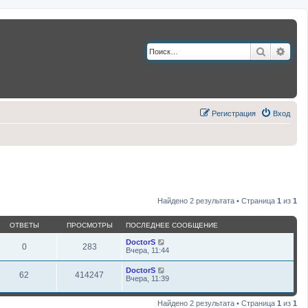
Поиск
Расш
Регистрация
Вход
Найдено 2 результата • Страница
1
из
1
ОТВЕТЫ
ПРОСМОТРЫ
ПОСЛЕДНЕЕ СООБЩЕНИЕ
DoctorS
0
283
Вчера, 11:44
DoctorS
62
414247
Вчера, 11:39
Найдено 2 результата • Страница
1
из
1