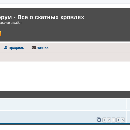
ум - Все о скатных кровлях
иалов и работ
Профиль
Личное
1
2
3
4
5