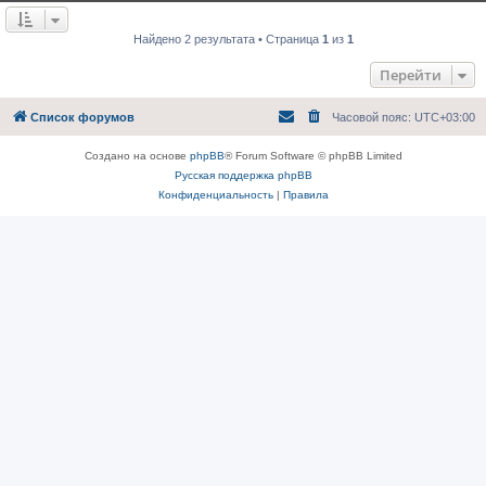
е
о
н
о
и
б
Найдено 2 результата • Страница
1
из
1
е
щ
е
Перейти
н
и
е
Список форумов
Часовой пояс:
UTC+03:00
Создано на основе
phpBB
® Forum Software © phpBB Limited
Русская поддержка phpBB
Конфиденциальность
|
Правила