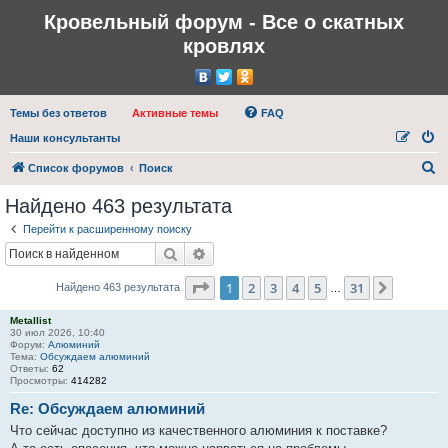
Кровельный форум - Все о скатных
кровлях
Темы без ответов
Активные темы
FAQ
Наши консультанты
П
Список форумов
Поиск
о
Найдено 463 результата
и
Перейти к расширенному поиску
с
Поиск
Расширенный поиск
к
Страница
1
из
31
1
2
3
4
5
31
След.
Найдено 463 результата
…
Metallist
30 июл 2026, 10:40
Форум:
Алюминий
Тема:
Обсуждаем алюминий
Ответы:
62
Просмотры:
414282
Re: Обсуждаем алюминий
Что сейчас доступно из качественного алюминия к поставке?