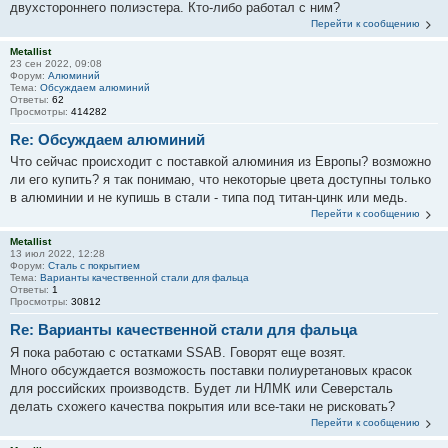
двухстороннего полиэстера. Кто-либо работал с ним?
Перейти к сообщению
Metallist
23 сен 2022, 09:08
Форум:
Алюминий
Тема:
Обсуждаем алюминий
Ответы:
62
Просмотры:
414282
Re: Обсуждаем алюминий
Что сейчас происходит с поставкой алюминия из Европы? возможно
ли его купить? я так понимаю, что некоторые цвета доступны только
в алюминии и не купишь в стали - типа под титан-цинк или медь.
Перейти к сообщению
Metallist
13 июл 2022, 12:28
Форум:
Сталь с покрытием
Тема:
Варианты качественной стали для фальца
Ответы:
1
Просмотры:
30812
Re: Варианты качественной стали для фальца
Я пока работаю с остатками SSAB. Говорят еще возят.
Много обсуждается возможость поставки полиуретановых красок
для российских производств. Будет ли НЛМК или Северсталь
делать схожего качества покрытия или все-таки не рисковать?
Перейти к сообщению