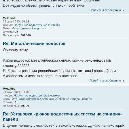
А то есть опасения, что можно нарваться на проблемы
Вот недавно объект увидел с такой проблемой
Перейти к сообщению
Metallist
02 апр 2025, 10:23
Форум:
Наружные водосточные системы
Тема:
Металлический водосток
Ответы:
36
Просмотры:
292569
Re: Металлический водосток
Обновим тему
Какой водосток металлический сейчас можно рекомендовать
клиенту??????
Работал с разными российскими вариантами типа Грандлайна и
Аквасистем и честно говоря не в восторге.
Перейти к сообщению
Metallist
31 май 2024, 11:02
Форум:
Наружные водосточные системы
Тема:
Установка крюков водосточных систем на сэндвич-панели
Ответы:
2
Просмотры:
19920
Re: Установка крюков водосточных систем на сэндвич-
панели
В целом не вижу сложностей с такой системой. Думаю на некоторых