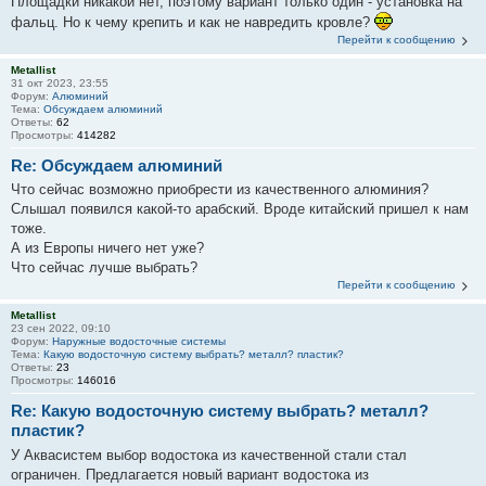
Площадки никакой нет, поэтому вариант только один - установка на
фальц. Но к чему крепить и как не навредить кровле?
Перейти к сообщению
Metallist
31 окт 2023, 23:55
Форум:
Алюминий
Тема:
Обсуждаем алюминий
Ответы:
62
Просмотры:
414282
Re: Обсуждаем алюминий
Что сейчас возможно приобрести из качественного алюминия?
Слышал появился какой-то арабский. Вроде китайский пришел к нам
тоже.
А из Европы ничего нет уже?
Что сейчас лучше выбрать?
Перейти к сообщению
Metallist
23 сен 2022, 09:10
Форум:
Наружные водосточные системы
Тема:
Какую водосточную систему выбрать? металл? пластик?
Ответы:
23
Просмотры:
146016
Re: Какую водосточную систему выбрать? металл?
пластик?
У Аквасистем выбор водостока из качественной стали стал
ограничен. Предлагается новый вариант водостока из