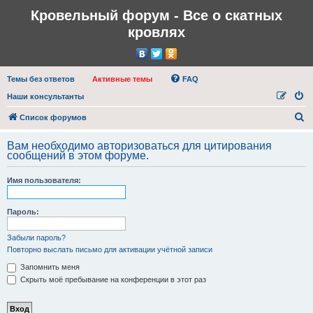
Кровельный форум - Все о скатных
кровлях
Темы без ответов
Активные темы
FAQ
Наши консультанты
П
Список форумов
о
Вам необходимо авторизоваться для цитирования
и
сообщений в этом форуме.
с
Имя пользователя:
к
Пароль:
Забыли пароль?
Повторно выслать письмо для активации учётной записи
Запомнить меня
Скрыть моё пребывание на конференции в этот раз