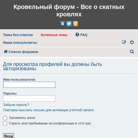
Кровельный форум - Все о скатных
кровлях
Темы без ответов
Активные темы
FAQ
Наши консультанты
П
Список форумов
о
Для просмотра профилей вы должны быть
и
авторизованы.
с
Имя пользователя:
к
Пароль:
Забыли пароль?
Повторно выслать письмо для активации учётной записи
Запомнить меня
Скрыть моё пребывание на конференции в этот раз