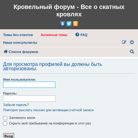
Кровельный форум - Все о скатных
кровлях
Темы без ответов
Активные темы
FAQ
Наши консультанты
П
Список форумов
о
Для просмотра профилей вы должны быть
и
авторизованы.
с
Имя пользователя:
к
Пароль:
Забыли пароль?
Повторно выслать письмо для активации учётной записи
Запомнить меня
Скрыть моё пребывание на конференции в этот раз