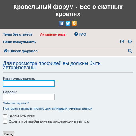
Кровельный форум - Все о скатных
кровлях
Темы без ответов
Активные темы
FAQ
Наши консультанты
П
Список форумов
о
Для просмотра профилей вы должны быть
и
авторизованы.
с
Имя пользователя:
к
Пароль:
Забыли пароль?
Повторно выслать письмо для активации учётной записи
Запомнить меня
Скрыть моё пребывание на конференции в этот раз