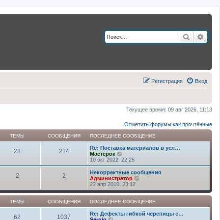
Поиск
Расш
Регистрация
Вход
Текущее время: 09 авг 2026, 11:13
Отметить форумы как прочтённые
ТЕМЫ
СООБЩЕНИЯ
ПОСЛЕДНЕЕ СООБЩЕНИЕ
Re: Поставка материалов в усл…
28
214
П
Мастерок
е
10 окт 2022, 22:25
р
е
Некорректные сообщения
2
2
й
П
Администратор
т
е
22 апр 2010, 23:12
и
р
к
е
п
й
ТЕМЫ
СООБЩЕНИЯ
ПОСЛЕДНЕЕ СООБЩЕНИЕ
о
т
с
и
Re: Дефекты гибкой черепицы с…
62
1037
л
П
к
Sergio