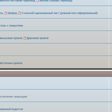
ементно-песчаная черепица
,
мягкая (гибкая) черепица
ты
,
Шифер
,
Стальной оцинкованный лист (ровный или гофрированный)
таль с покрытием
амышовая кровля
,
Дерновая кровля
астичные кровли
ы
беспечение эвакуации
ованный водосток