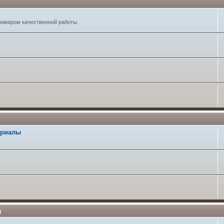
примером качественной работы
териалы
)