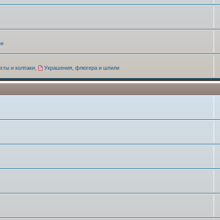
еи
хты и колпаки
,
Украшения, флюгера и шпили