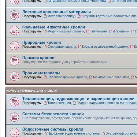
Подфорумы:
натуральная керамическая черепица
,
бетонная или ц
Листовые кровельные материалы
Подфорумы:
Металлочерепица
,
Битумно-картонные волнистые лис
Фальцевые и жестяные кровли
Подфорумы:
Медь и медные сплавы
,
Титан-цинк
,
Алюминий
,
С
Природные кровли
Подфорумы:
Сланцевая кровля
,
Кровля из деревянной дранки
,
К
Плоские кровли
Обсуждение материалов для устройства плоских крыш
Прочие материалы
Подфорумы:
Светопрозрачные кровли
,
Мембранные покрытия
,
М
КОМПЛЕКТУЮЩИЕ ДЛЯ КРОВЛИ
Теплоизоляция, гидроизоляция и пароизоляция кровли
Подфорумы:
Теплоизоляция
,
Гидро и пароизоляционные материал
Системы безопасности кровли
Снегозадержание, ограждения, обеспечение передвижения по крыше, о
Водосточные системы кровли
Подфорумы:
Наружные водосточные системы
,
Внутренний организ