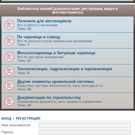
Библиотека знаний (документация, инструкции, видео и
фотоматериалы)
Полезное для жестянщиков
Все о работе с металлами
Темы:
15
По черепице и сланцу
Все по мелкоштучным кровельным материалам
Темы:
7
Металлочерепица и битумная черепица
Все по листовым матераилам
Темы:
17
Теплоизоляция, гидроизоляция и пароизоляция
Темы:
9
Другие элементы кровельной системы
Водостоки, системы безопасности, окна, проходки и т.п.
Темы:
16
Документация по строительству
Нормативные документы, акты, формы и справочники
Темы:
10
ВХОД
•
РЕГИСТРАЦИЯ
Имя пользователя:
Пароль: