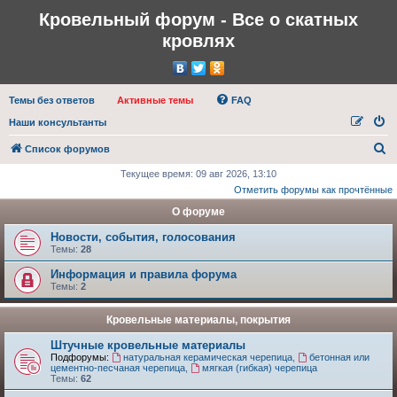
Кровельный форум - Все о скатных
кровлях
Темы без ответов
Активные темы
FAQ
Наши консультанты
П
Список форумов
о
Текущее время: 09 авг 2026, 13:10
Отметить форумы как прочтённые
и
О форуме
с
к
Новости, события, голосования
Темы:
28
Информация и правила форума
Темы:
2
Кровельные материалы, покрытия
Штучные кровельные материалы
Подфорумы:
натуральная керамическая черепица
,
бетонная или
цементно-песчаная черепица
,
мягкая (гибкая) черепица
Темы:
62