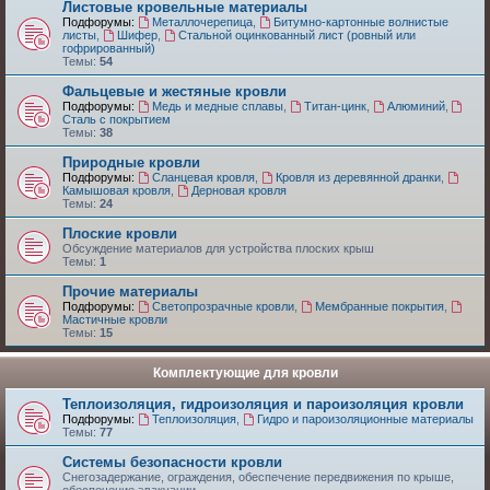
Листовые кровельные материалы
Подфорумы:
Металлочерепица
,
Битумно-картонные волнистые
листы
,
Шифер
,
Стальной оцинкованный лист (ровный или
гофрированный)
Темы:
54
Фальцевые и жестяные кровли
Подфорумы:
Медь и медные сплавы
,
Титан-цинк
,
Алюминий
,
Сталь с покрытием
Темы:
38
Природные кровли
Подфорумы:
Сланцевая кровля
,
Кровля из деревянной дранки
,
Камышовая кровля
,
Дерновая кровля
Темы:
24
Плоские кровли
Обсуждение материалов для устройства плоских крыш
Темы:
1
Прочие материалы
Подфорумы:
Светопрозрачные кровли
,
Мембранные покрытия
,
Мастичные кровли
Темы:
15
Комплектующие для кровли
Теплоизоляция, гидроизоляция и пароизоляция кровли
Подфорумы:
Теплоизоляция
,
Гидро и пароизоляционные материалы
Темы:
77
Системы безопасности кровли
Снегозадержание, ограждения, обеспечение передвижения по крыше,