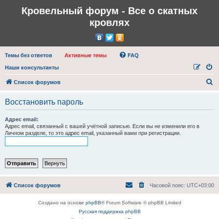
Кровельный форум - Все о скатных
кровлях
Темы без ответов
Активные темы
FAQ
Наши консультанты
П
Список форумов
о
Восстановить пароль
и
с
Адрес email:
Адрес email, связанный с вашей учётной записью. Если вы не изменили его в
к
Личном разделе, то это адрес email, указанный вами при регистрации.
Список форумов
Часовой пояс:
UTC+03:00
Создано на основе
phpBB
® Forum Software © phpBB Limited
Русская поддержка phpBB