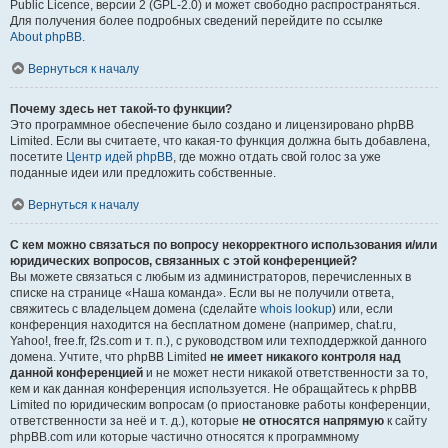
Public Licence, версии 2 (GPL-2.0) и может свободно распространяться.
Для получения более подробных сведений перейдите по ссылке
About phpBB
.
Вернуться к началу
Почему здесь нет такой-то функции?
Это программное обеспечение было создано и лицензировано phpBB
Limited. Если вы считаете, что какая-то функция должна быть добавлена,
посетите
Центр идей phpBB
, где можно отдать свой голос за уже
поданные идеи или предложить собственные.
Вернуться к началу
С кем можно связаться по вопросу некорректного использования и/или
юридических вопросов, связанных с этой конференцией?
Вы можете связаться с любым из администраторов, перечисленных в
списке на странице «Наша команда». Если вы не получили ответа,
свяжитесь с владельцем домена (сделайте
whois lookup
) или, если
конференция находится на бесплатном домене (например, chat.ru,
Yahoo!, free.fr, f2s.com и т. п.), с руководством или техподдержкой данного
домена. Учтите, что phpBB Limited
не имеет никакого контроля над
данной конференцией
и не может нести никакой ответственности за то,
кем и как данная конференция используется. Не обращайтесь к phpBB
Limited по юридическим вопросам (о приостановке работы конференции,
ответственности за неё и т. д.), которые
не относятся напрямую
к сайту
phpBB.com или которые частично относятся к программному