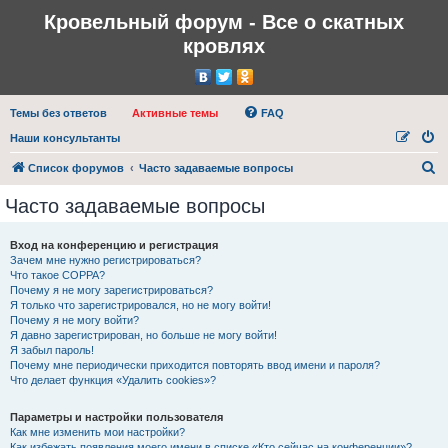
Кровельный форум - Все о скатных
кровлях
Темы без ответов
Активные темы
FAQ
Наши консультанты
П
Список форумов
Часто задаваемые вопросы
о
Часто задаваемые вопросы
и
с
Вход на конференцию и регистрация
Зачем мне нужно регистрироваться?
к
Что такое COPPA?
Почему я не могу зарегистрироваться?
Я только что зарегистрировался, но не могу войти!
Почему я не могу войти?
Я давно зарегистрирован, но больше не могу войти!
Я забыл пароль!
Почему мне периодически приходится повторять ввод имени и пароля?
Что делает функция «Удалить cookies»?
Параметры и настройки пользователя
Как мне изменить мои настройки?
Как избежать появления моего имени в списке «Кто сейчас на конференции»?