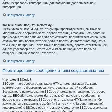
администратором конференции для получения дополнительной
информации.
Вернуться к началу
Как мне вновь поднять мою тему?
Щёлкнув по ссылке «Поднять тему» при просмотре темы, вы можете
«поднять» её в верхнюю часть первой страницы форума. Если этого не
происходит, то это означает, что возможность поднятия тем могла быть
отключена, или время, которое должно пройти до повторного поднятия
темы, ещё не прошло. Также можно поднять тему, просто ответив на неё,
однако удостоверьтесь, что тем самым вы не нарушаете правила
конференции, на которой находитесь.
Вернуться к началу
Форматирование сообщений и типы создаваемых тем
Что такое BBCode?
BBCode — это особая реализация HTML, предлагающая большие
возможности по форматированию отдельных частей сообщения.
Возможность использования BBCode определяется администратором,
однако BBCode также может быть отключён на уровне сообщения в
форме для его отправки. BBCode очень похож на HTML, но теги в нём
заключаются в квадратные скобки [ и ], а не в < и >. За дополнительной
информацией о BBCode обратитесь к руководству по BBCode, ссылка на
которое доступна из формы отправки сообщений.