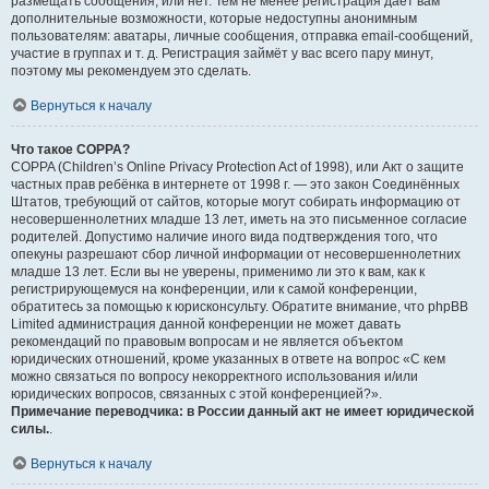
размещать сообщения, или нет. Тем не менее регистрация даёт вам
дополнительные возможности, которые недоступны анонимным
пользователям: аватары, личные сообщения, отправка email-сообщений,
участие в группах и т. д. Регистрация займёт у вас всего пару минут,
поэтому мы рекомендуем это сделать.
Вернуться к началу
Что такое COPPA?
COPPA (Children’s Online Privacy Protection Act of 1998), или Акт о защите
частных прав ребёнка в интернете от 1998 г. — это закон Соединённых
Штатов, требующий от сайтов, которые могут собирать информацию от
несовершеннолетних младше 13 лет, иметь на это письменное согласие
родителей. Допустимо наличие иного вида подтверждения того, что
опекуны разрешают сбор личной информации от несовершеннолетних
младше 13 лет. Если вы не уверены, применимо ли это к вам, как к
регистрирующемуся на конференции, или к самой конференции,
обратитесь за помощью к юрисконсульту. Обратите внимание, что phpBB
Limited администрация данной конференции не может давать
рекомендаций по правовым вопросам и не является объектом
юридических отношений, кроме указанных в ответе на вопрос «С кем
можно связаться по вопросу некорректного использования и/или
юридических вопросов, связанных с этой конференцией?».
Примечание переводчика: в России данный акт не имеет юридической
силы.
.
Вернуться к началу