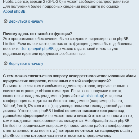
Public Licence, версии 2 (GPL-2.0) и может свободно распространяться.
Для получения более подробных сведений перейдите по ссылке
About phpBB
.
Вернуться к началу
Почему здесь нет такой-то функции?
Это программное обеспечение было создано и лицензировано phpBB
Limited. Если вы считаете, что какая-то функция должна быть добавлена,
посетите
Центр идей phpBB
, где можно отдать свой голос за уже
поданные идеи или предложить собственные.
Вернуться к началу
С кем можно связаться по вопросу некорректного использования и/или
юридических вопросов, связанных с этой конференцией?
Вы можете связаться с любым из администраторов, перечисленных в
списке на странице «Наша команда». Если вы не получили ответа,
свяжитесь с владельцем домена (сделайте
whois lookup
) или, если
конференция находится на бесплатном домене (например, chat.ru,
Yahoo!, free.fr, f2s.com и т. п.), с руководством или техподдержкой данного
домена. Учтите, что phpBB Limited
не имеет никакого контроля над
данной конференцией
и не может нести никакой ответственности за то,
кем и как данная конференция используется. Не обращайтесь к phpBB
Limited по юридическим вопросам (о приостановке работы конференции,
ответственности за неё и т. д.), которые
не относятся напрямую
к сайту
phpBB.com или которые частично относятся к программному