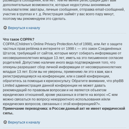
размещать сообщения, или нет. Тем не менее регистрация даёт вам
дополнительные возможности, которые недоступны анонимным
пользователям: аватары, личные сообщения, отправка email-сообщений,
участие в группах и т. д. Регистрация займёт у вас всего пару минут,
поэтому мы рекомендуем это сделать.
Вернуться к началу
Что такое COPPA?
COPPA (Children’s Online Privacy Protection Act of 1998), или Акт о защите
частных прав ребёнка в интернете от 1998 г. — это закон Соединённых
Штатов, требующий от сайтов, которые могут собирать информацию от
несовершеннолетних младше 13 лет, иметь на это письменное согласие
родителей. Допустимо наличие иного вида подтверждения того, что
опекуны разрешают сбор личной информации от несовершеннолетних
младше 13 лет. Если вы не уверены, применимо ли это к вам, как к
регистрирующемуся на конференции, или к самой конференции,
обратитесь за помощью к юрисконсульту. Обратите внимание, что phpBB
Limited администрация данной конференции не может давать
рекомендаций по правовым вопросам и не является объектом
юридических отношений, кроме указанных в ответе на вопрос «С кем
можно связаться по вопросу некорректного использования и/или
юридических вопросов, связанных с этой конференцией?».
Примечание переводчика: в России данный акт не имеет юридической
силы.
.
Вернуться к началу