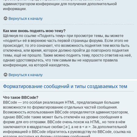
администратором конференции для получения дополнительной
информации.
Вернуться к началу
Как мне вновь поднять мою тему?
Щёлкнув по ссылке «Поднять тему» при просмотре темы, вы можете
«поднять» её в верхнюю часть первой страницы форума. Если этого не
происходит, то это означает, что возможность поднятия тем могла быть
отключена, или время, которое должно пройти до повторного поднятия
темы, ещё не прошло. Также можно поднять тему, просто ответив на неё,
однако удостоверьтесь, что тем самым вы не нарушаете правила
конференции, на которой находитесь.
Вернуться к началу
Форматирование сообщений и типы создаваемых тем
Что такое BBCode?
BBCode — это особая реализация HTML, предлагающая большие
возможности по форматированию отдельных частей сообщения.
Возможность использования BBCode определяется администратором,
однако BBCode также может быть отключён на уровне сообщения в
форме для его отправки. BBCode очень похож на HTML, но теги в нём
заключаются в квадратные скобки [ и ], а не в < и >. За дополнительной
информацией о BBCode обратитесь к руководству по BBCode, ссылка на
которое доступна из формы отправки сообщений.