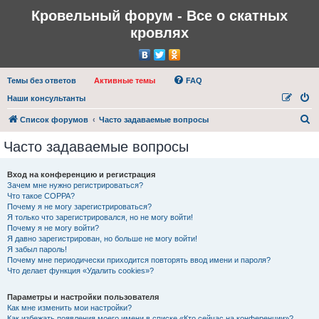
Кровельный форум - Все о скатных
кровлях
Темы без ответов
Активные темы
FAQ
Наши консультанты
П
Список форумов
Часто задаваемые вопросы
о
Часто задаваемые вопросы
и
с
Вход на конференцию и регистрация
Зачем мне нужно регистрироваться?
к
Что такое COPPA?
Почему я не могу зарегистрироваться?
Я только что зарегистрировался, но не могу войти!
Почему я не могу войти?
Я давно зарегистрирован, но больше не могу войти!
Я забыл пароль!
Почему мне периодически приходится повторять ввод имени и пароля?
Что делает функция «Удалить cookies»?
Параметры и настройки пользователя
Как мне изменить мои настройки?
Как избежать появления моего имени в списке «Кто сейчас на конференции»?